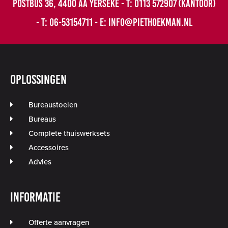
Postbus 36,
4400 AA Yerseke
-
T:
0113 572907
(kantoor)
-
T:
06-53154711
-
E:
info@piethoekman.nl
Oplossingen
Bureaustoelen
Bureaus
Complete thuiswerksets
Accessoires
Advies
Informatie
Offerte aanvragen